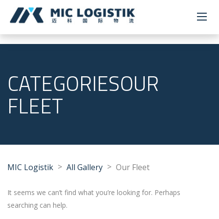
CATEGORIESOUR
FLEET
>
>
MIC Logistik
All Gallery
Our Fleet
It seems we can’t find what you’re looking for. Perhaps
searching can help.