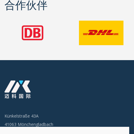
合作伙伴
Künkelstraße 43A
41063 Mönchengladbach
Email: info@miclogistik.de